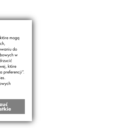
 które mogą
.
ch,
gowaniu do
sobowych w
anu
drzucić
wej, które
za
 preferencji”.
es.
bowych
zuć
stkie