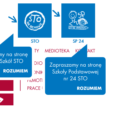
STO
SP 24
WIELKIE PROJEKTY
MEDIOTEKA
KONTAKT
y na stronę
 Szkół STO
MEDIOTEKA
Zapraszamy na stronę
ROZUMIEM
Szkoły Podstawowej
KRONIKA
nr 24 STO
FILMOTEKA
PRACE UCZNIÓW
ROZUMIEM
08/2009
2007/2008