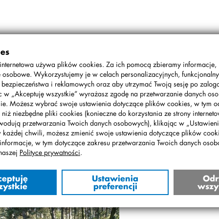
ies
internetowa używa plików cookies. Za ich pomocą zbieramy informacje,
Celem rajdu było odwiedzenie cmentarza – mauzoleum w Palmirach
 osobowe. Wykorzystujemy je w celach personalizacyjnych, funkcjonalny
o, polskiego olimpijczyka, zdobył on złoty medal w Los Angeles w
, bezpieczeństwa i reklamowych oraz aby utrzymać Twoją sesję po zalo
 Turynie w 1934 roku (bieg na 5000 metrów). Poza tym był on
ąc w „Akceptuję wszystkie” wyrażasz zgodę na przetwarzanie danych o
ego grobie. Od pierwszych świateł aż do samego końca wyjazdu p
ie. Możesz wybrać swoje ustawienia dotyczące plików cookies, w tym o
 za nim jechali równie świetni: Michał Rell i Aleks Gawęda. Przed
 niż niezbędne pliki cookies (konieczne do korzystania ze strony interneto
czkę pieszą, na której czele stała pani Anika. O ile do Cmentar
wodują przetwarzania Twoich danych osobowych), klikając w „Ustawienia
ając i zajeżdżając do BikerPubu (http://www.bikerpub.pl/)
w każdej chwili, możesz zmienić swoje ustawienia dotyczące plików cooki
zyny to jest: Karolina Dobosz, Róża Orszulak i Aneta Kamińska
informacje, w tym dotyczące zakresu przetwarzania Twoich danych oso
śmy. Wycieczka byla bardzo udana i zakończyła sie ogniskiem w
naszej
Polityce prywatności
.
ceptuję
Ustawienia
Odr
zystkie
preferencji
wszy