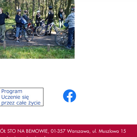
Ł STO NA BEMOWIE, 01-357 Warszawa, ul. Muszlowa 15