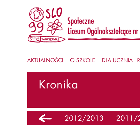
AKTUALNOŚCI
O SZKOLE
DLA UCZNIA I 
Kronika
5
2013/2014
2012/2013
2011/