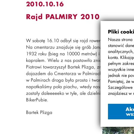
2010.10.16
Rajd PALMIRY 2010
Pliki cook
Nasza strona 
W sobotę 16.10 odbył się rajd rowerowy “Palmiry”. 
stanowić dane
Na cmentarzu znajduje się grób Janusza Kusocińskieg
analitycznych
1932 roku (bieg na 10000 metrów) i srebrny medal w
konta. Klikaj
kapralem. Wielu z nas postawiło znicz właśnie na j
pełnym zakres
Piotrowi towarzyszył Bartek Plizga, znakomity kolarz,
wszystkie inne
dojazdem do Cmentarza w Palmirach spotkaliśmy wycie
jednak nie po
w Palmirach droga była prosta i twarda, o tyle wrac
Pamiętaj, że 
napotkaliśmy pola piachu, wtedy nasze biedne dziewc
Szczegółowe 
zostały daleeeeeko w tyle, ale dzielnie im pomagali
znajdziesz w 
BikerPubie.
Ak
Bartek Plizga
ws