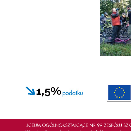
LICEUM OGÓLNOKSZTAŁCĄCE NR 99 ZESPÓŁU SZKÓ