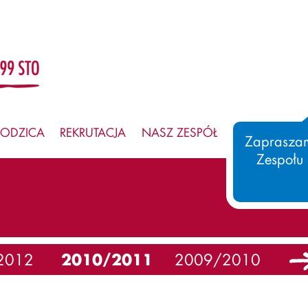
RODZICA
REKRUTACJA
NASZ ZESPÓŁ
SAMORZĄD
Zapraszam
Zespołu
2012
2010/2011
2009/2010
20