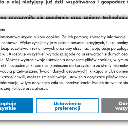
o niej nieżyjący już dziś współtwórca i gospodarz 
ego przyczyniła się pandemia oraz zmiany technologic
órych obejrzenia serdecznie zapraszamy!
ies
internetowa używa plików cookies. Za ich pomocą zbieramy informacje,
 naszej Filmoteki Szkolnej na stronie Społecznego Liceu
 osobowe. Wykorzystujemy je w celach personalizacyjnych, funkcjonalny
, bezpieczeństwa i reklamowych oraz aby utrzymać Twoją sesję po zalo
ąc w „Akceptuję wszystkie” wyrażasz zgodę na przetwarzanie danych o
ie. Możesz wybrać swoje ustawienia dotyczące plików cookies, w tym o
 niż niezbędne pliki cookies (konieczne do korzystania ze strony interneto
wodują przetwarzania Twoich danych osobowych), klikając w „Ustawienia
w każdej chwili, możesz zmienić swoje ustawienia dotyczące plików cooki
informacje, w tym dotyczące zakresu przetwarzania Twoich danych oso
naszej
Polityce prywatności
.
ceptuję
Ustawienia
Odr
zystkie
preferencji
wszy