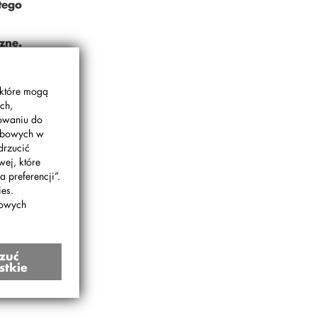
tego
zne.
 które mogą
m
ch,
gowaniu do
sobowych w
drzucić
wej, które
 preferencji”.
es.
bowych
zuć
stkie