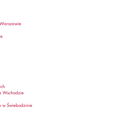
 Warszawie
ie
ich
a Wschodzie
a w Świebodzinie