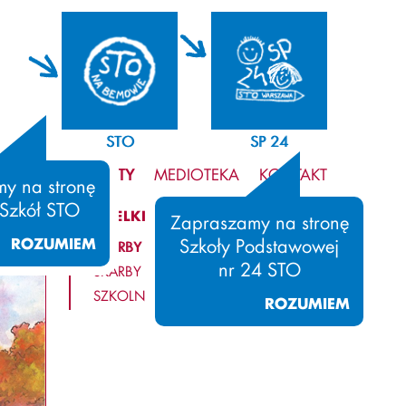
STO
SP 24
WIELKIE PROJEKTY
MEDIOTEKA
KONTAKT
y na stronę
 Szkół STO
WIELKIE PROJEKTY
Zapraszamy na stronę
ROZUMIEM
Szkoły Podstawowej
SKARBY KULTURY I HISTORII
nr 24 STO
SKARBY NATURY
SZKOLNA GALERIA SZTUKI
ROZUMIEM