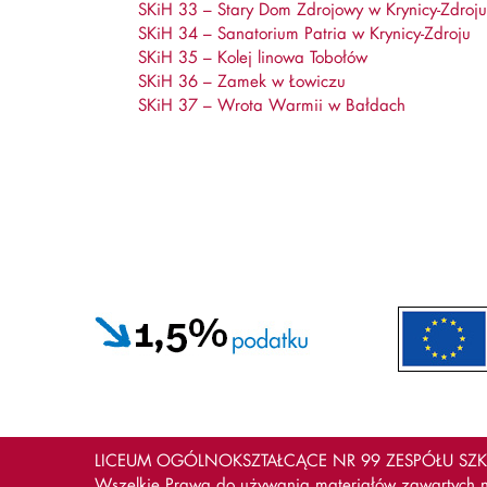
SKiH 33 – Stary Dom Zdrojowy w Krynicy-Zdroju
SKiH 34 – Sanatorium Patria w Krynicy-Zdroju
SKiH 35 – Kolej linowa Tobołów
SKiH 36 – Zamek w Łowiczu
SKiH 37 – Wrota Warmii w Bałdach
LICEUM OGÓLNOKSZTAŁCĄCE NR 99 ZESPÓŁU SZKÓ
Wszelkie Prawa do używania materiałów zawartych na