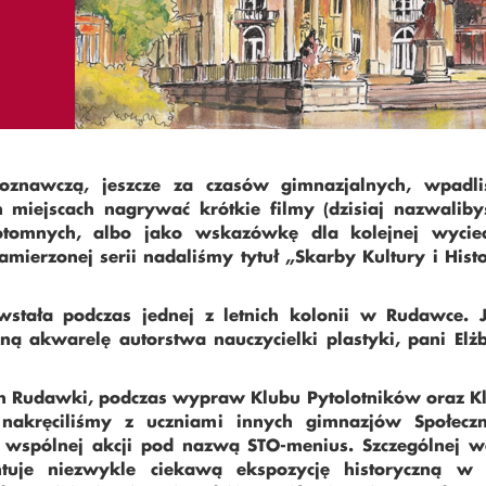
joznawczą, jeszcze za czasów gimnazjalnych, wpadl
miejscach nagrywać krótkie filmy (dzisiaj nazwalib
otomnych, albo jako wskazówkę dla kolejnej wyciec
mierzonej serii nadaliśmy tytuł „Skarby Kultury i Histor
stała podczas jednej z letnich kolonii w Rudawce. 
ą akwarelę autorstwa nauczycielki plastyki, pani Elżb
h Rudawki, podczas wypraw Klubu Pytolotników oraz K
nakręciliśmy z uczniami innych gimnazjów Społecz
spólnej akcji pod nazwą STO-menius. Szczególnej w
tuje niezwykle ciekawą ekspozycję historyczną w