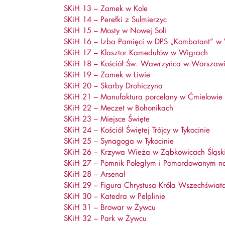
SKiH 13 – Zamek w Kole
SKiH 14 – Perełki z Sulmierzyc
SKiH 15 – Mosty w Nowej Soli
SKiH 16 – Izba Pamięci w DPS „Kombatant” w
SKiH 17 – Klasztor Kamedułów w Wigrach
SKiH 18 – Kościół Św. Wawrzyńca w Warszaw
SKiH 19 – Zamek w Liwie
SKiH 20 – Skarby Drohiczyna
SKiH 21 – Manufaktura porcelany w Ćmielowie
SKiH 22 – Meczet w Bohonikach
SKiH 23 – Miejsce Święte
SKiH 24 – Kościół Świętej Trójcy w Tykocinie
SKiH 25 – Synagoga w Tykocinie
SKiH 26 – Krzywa Wieża w Ząbkowicach Śląsk
SKiH 27 – Pomnik Poległym i Pomordowanym n
SKiH 28 – Arsenał
SKiH 29 – Figura Chrystusa Króla Wszechświat
SKiH 30 – Katedra w Pelplinie
SKiH 31 – Browar w Żywcu
SKiH 32 – Park w Żywcu