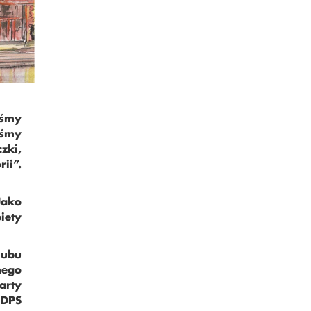
iśmy
yśmy
zki,
ii”.
Jako
iety
lubu
nego
arty
 DPS