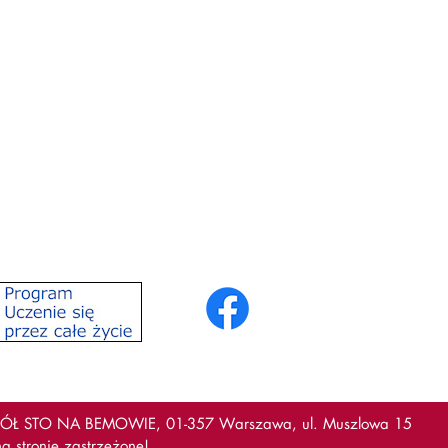
Ł STO NA BEMOWIE, 01-357 Warszawa, ul. Muszlowa 15
 stronie zastrzeżone!