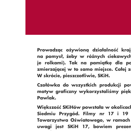
Prowadząc ożywioną działalność kra
na pomysł, żeby w różnych ciekawych 
je rolkami). Tak na pamiątkę dla p
zmierzającej w to samo miejsce. Całej za
W skrócie, pieszczotliwie, SKiH.
Czołówka do wszystkich produkcji pow
motyw graficzny wykorzystaliśmy piękn
Pawlak.
Większość SKiHów powstała w okolicac
Siedmiu Przygód. Filmy nr 17 i 19 
Towarzystwa Oświatowego, w ramach w
uwagi jest SKiH 17, bowiem prezen