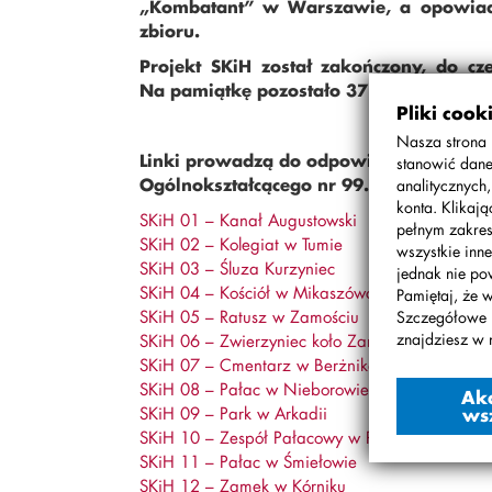
„Kombatant” w Warszawie, a opowiada 
zbioru.
Projekt SKiH został zakończony, do cz
Na pamiątkę pozostało 37 filmów, do kt
Pliki cook
Nasza strona 
Linki prowadzą do odpowiedniego działu
stanowić dane
Ogólnokształcącego nr 99.
analitycznych
konta. Klikaj
SKiH 01 – Kanał Augustowski
pełnym zakres
SKiH 02 – Kolegiat w Tumie
wszystkie inne
SKiH 03 – Śluza Kurzyniec
jednak nie po
SKiH 04 – Kościół w Mikaszówce
Pamiętaj, że 
SKiH 05 – Ratusz w Zamościu
Szczegółowe 
znajdziesz w 
SKiH 06 – Zwierzyniec koło Zamościa
SKiH 07 – Cmentarz w Berżnikach
SKiH 08 – Pałac w Nieborowie
Ak
SKiH 09 – Park w Arkadii
ws
SKiH 10 – Zespół Pałacowy w Rogalinie
SKiH 11 – Pałac w Śmiełowie
SKiH 12 – Zamek w Kórniku