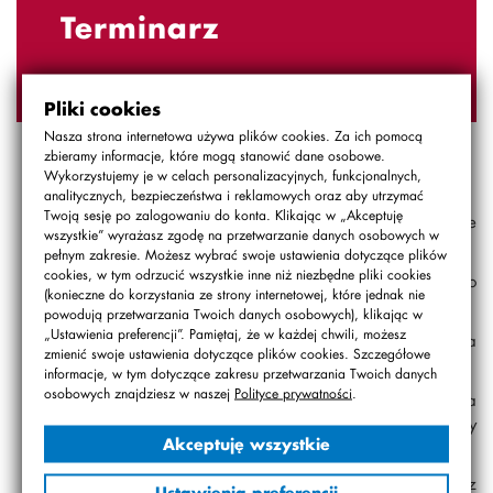
Terminarz
Pliki cookies
Nasza strona internetowa używa plików cookies. Za ich pomocą
zbieramy informacje, które mogą stanowić dane osobowe.
Rekrutacja do klasy 1. SLO nr 99 STO na rok
Wykorzystujemy je w celach personalizacyjnych, funkcjonalnych,
szkolny 2026/2027
analitycznych, bezpieczeństwa i reklamowych oraz aby utrzymać
Twoją sesję po zalogowaniu do konta. Klikając w „Akceptuję
04.02.2026 (godz. 17.00)
– zebranie informacyjne
wszystkie” wyrażasz zgodę na przetwarzanie danych osobowych w
dla kandydatów i ich rodziców
pełnym zakresie. Możesz wybrać swoje ustawienia dotyczące plików
cookies, w tym odrzucić wszystkie inne niż niezbędne pliki cookies
05-16.02.2026
– przyjmowanie podań o przyjęcie do
(konieczne do korzystania ze strony internetowej, które jednak nie
szkoły
powodują przetwarzania Twoich danych osobowych), klikając w
„Ustawienia preferencji”. Pamiętaj, że w każdej chwili, możesz
18.02.2026
– ogłoszenie informacji o miejscach na
zmienić swoje ustawienia dotyczące plików cookies. Szczegółowe
liście rekrutacyjnej
informacje, w tym dotyczące zakresu przetwarzania Twoich danych
osobowych znajdziesz w naszej
Polityce prywatności
.
21.02.2026
– grupowe spotkanie rekrutacyjne dla
wszystkich kandydatów, którzy otrzymali numery
Akceptuję wszystkie
rekrutacyjne
23.02.-17.03.2026
– indywidualne spotkania z
Ustawienia preferencji