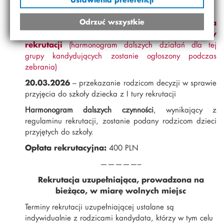
kandydatami – uczeń + rodzic(e)
Odrzuć wszystkie
18.03.2026
–
zebranie informacyjne dla
kandydatów i ich rodziców – rozpoczęcie II tury
rekrutacji
(harmonogram dalszych działań dla tej
grupy kandydujących zostanie ogłoszony podczas
zebrania)
20.03.2026
– przekazanie rodzicom decyzji w sprawie
przyjęcia do szkoły dziecka z I tury rekrutacji
Harmonogram dalszych czynności
, wynikający z
regulaminu rekrutacji, zostanie podany rodzicom dzieci
przyjętych do szkoły.
Opłata rekrutacyjna:
400 PLN
—————–
Rekrutacja uzupełniająca, prowadzona na
bieżąco, w miarę wolnych miejsc
Terminy rekrutacji uzupełniającej ustalane są
indywidualnie z rodzicami kandydata, którzy w tym celu