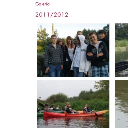
Galeria
2011/2012
24.09.2011
25.
11.09 Edukacja dla
11.0
bezpieczeństwa
Park