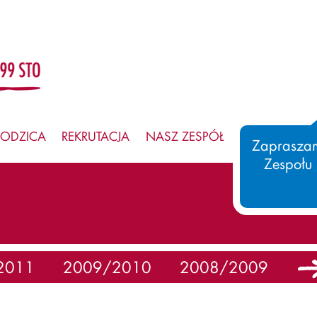
RODZICA
REKRUTACJA
NASZ ZESPÓŁ
SAMORZĄD
Zapraszam
Zespołu
2011
2009/2010
2008/2009
20