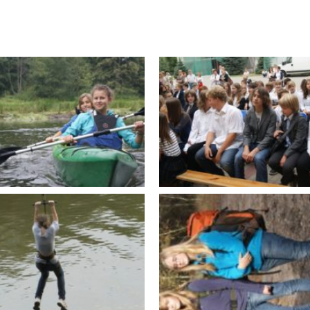
09.2011
13.09.2012
9 Grand Prix
11.09 Rajd rodzinny
ofrajdy MTB