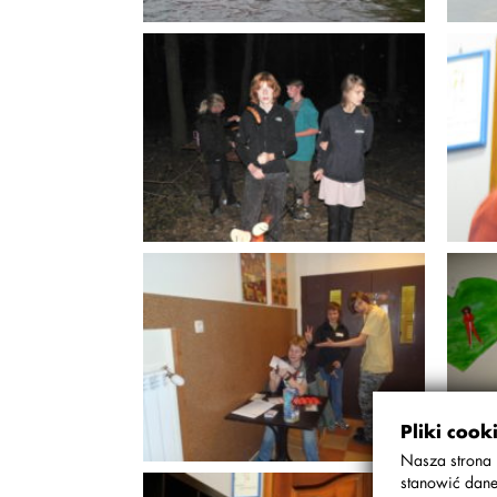
24.09.2011
24.
11.09 Spływ kajakowy
11.
Inte
08.10.2011
29.
11.10 Wycieczka
11.1
Rowerowa
Pliki cook
Nasza strona 
stanowić dane
05.03.2012
29.