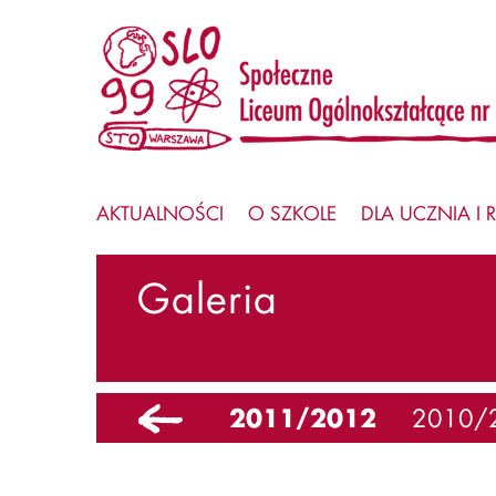
AKTUALNOŚCI
O SZKOLE
DLA UCZNIA I 
Galeria
4
2012/2013
2011/2012
2010/