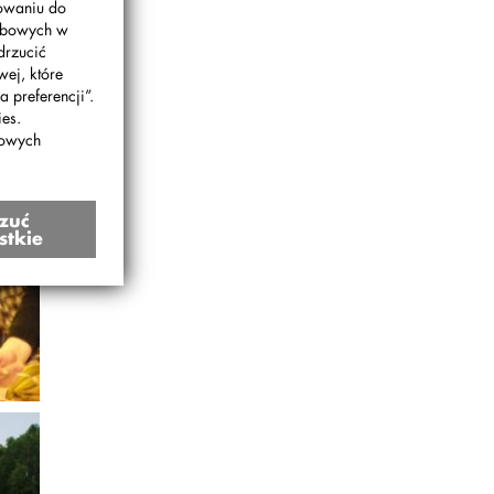
gowaniu do
sobowych w
drzucić
wej, które
 preferencji”.
es.
bowych
zuć
a
stkie