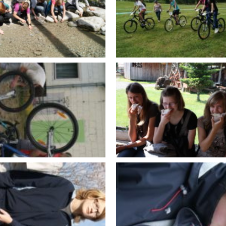
05.2012
24.05.2012
5 Fakultet Turystyczny
12.05 Grand Prix
TRY
Parkofrajdy - edycja
wiosenna
13.09.2012
12.05 Zielona Szkoła
Duszniki Zdrój