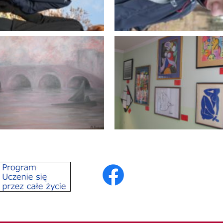
05.2012
05 Wycieczka
erowa na
lszczyznę
10.2011
17.12.2011
i Przełajowe
INO
05.2012
13.09.2012
odukcje malarskie
Szkolna galeria sztuki