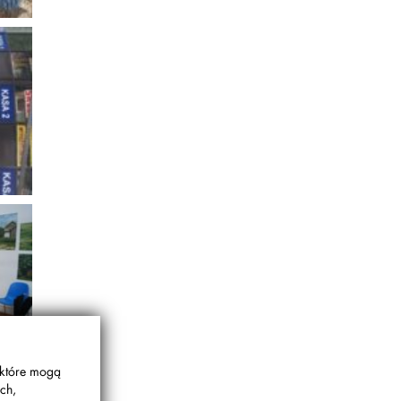
a -
 które mogą
ch,