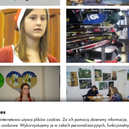
10.2011
09 Wyjazd
gracyjny
19.10.2011
11.10 Wycieczka piesz
05.2012
JURA
2 Mikołajki kl.1
ies
08.01.2012
internetowa używa plików cookies. Za ich pomocą zbieramy informacje,
12.01 Biała Szkoła
 osobowe. Wykorzystujemy je w celach personalizacyjnych, funkcjonalny
05.2012
29.02.2012