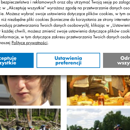
, bezpieczeństwa i reklamowych oraz aby utrzymać Twoją sesję po zalo
2 Bal gimnazjalny
12.02 Finał konkursu
ąc w „Akceptuję wszystkie” wyrażasz zgodę na przetwarzanie danych o
wiedzy o Hiszpanii
ie. Możesz wybrać swoje ustawienia dotyczące plików cookies, w tym o
„Conoce España”
 niż niezbędne pliki cookies (konieczne do korzystania ze strony interneto
wodują przetwarzania Twoich danych osobowych), klikając w „Ustawienia
w każdej chwili, możesz zmienić swoje ustawienia dotyczące plików cooki
informacje, w tym dotyczące zakresu przetwarzania Twoich danych oso
naszej
Polityce prywatności
.
02.2012
01.04.2012
ceptuję
Ustawienia
Odr
2 Turniej Siatkówki
12.03 Piesza wycieczk
zystkie
preferencji
wszy
do Kampinosu
05.2012
13.09.2012
04 Egzamin 2012
12.04 Śniadanie
wielkanocne