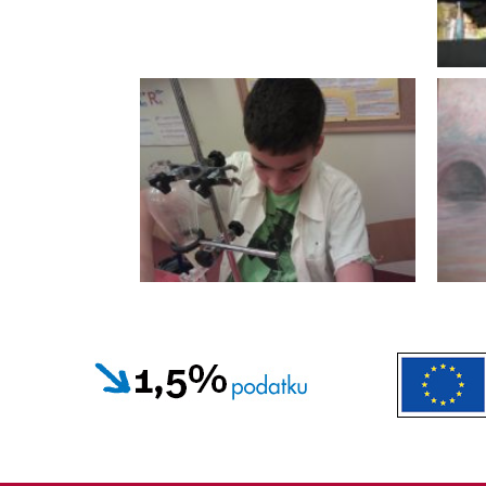
15.
12.
13.09.2012
Row
12.06 Projekt społeczny
Suwa
"Bracia mniejsi"
27.
Bieg
06.12.2011
29.
Laboratorium chemiczne
Repr