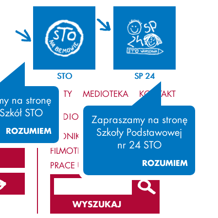
STO
SP 24
WIELKIE PROJEKTY
MEDIOTEKA
KONTAKT
y na stronę
 Szkół STO
MEDIOTEKA
Zapraszamy na stronę
ROZUMIEM
Szkoły Podstawowej
KRONIKA
nr 24 STO
FILMOTEKA
ROZUMIEM
PRACE UCZNIÓW
07/2008
WYSZUKAJ